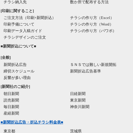
チラシ納入先
数か所で配布する方法
[印刷に関すること]
ご注文方法（印刷+新聞折込）
チラシの作り方（Excel）
印刷予備について
チラシの作り方（Word）
印刷データ入稿ガイド
チラシの作り方（パワポ）
チラシデザインのご注文
■新聞折込について■
[全般]
新聞折込広告
ＳＮＳでは難しい新規開拓
締切スケジュール
新聞折込広告基準
反響が多い理由
[新聞社のご紹介]
朝日新聞
日経新聞
読売新聞
東京新聞
毎日新聞
神奈川新聞
産経新聞
■新聞折込広告・折込チラシ料金表■
東京都
茨城県