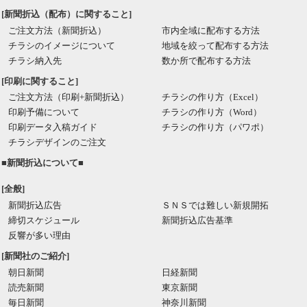
[新聞折込（配布）に関すること]
ご注文方法（新聞折込）
市内全域に配布する方法
チラシのイメージについて
地域を絞って配布する方法
チラシ納入先
数か所で配布する方法
[印刷に関すること]
ご注文方法（印刷+新聞折込）
チラシの作り方（Excel）
印刷予備について
チラシの作り方（Word）
印刷データ入稿ガイド
チラシの作り方（パワポ）
チラシデザインのご注文
■新聞折込について■
[全般]
新聞折込広告
ＳＮＳでは難しい新規開拓
締切スケジュール
新聞折込広告基準
反響が多い理由
[新聞社のご紹介]
朝日新聞
日経新聞
読売新聞
東京新聞
毎日新聞
神奈川新聞