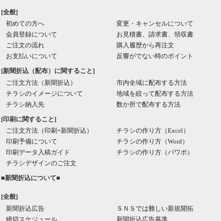
[全般]
初めての方へ
変更・キャンセルについて
会員登録について
お見積書、請求書、領収書
ご注文の流れ
購入履歴から再注文
お支払いについて
反響がでない時のポイント
[新聞折込（配布）に関すること]
ご注文方法（新聞折込）
市内全域に配布する方法
チラシのイメージについて
地域を絞って配布する方法
チラシ納入先
数か所で配布する方法
[印刷に関すること]
ご注文方法（印刷+新聞折込）
チラシの作り方（Excel）
印刷予備について
チラシの作り方（Word）
印刷データ入稿ガイド
チラシの作り方（パワポ）
チラシデザインのご注文
■新聞折込について■
[全般]
新聞折込広告
ＳＮＳでは難しい新規開拓
締切スケジュール
新聞折込広告基準