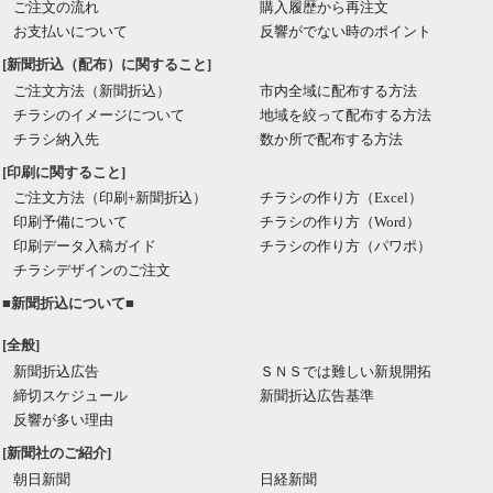
ご注文の流れ
購入履歴から再注文
お支払いについて
反響がでない時のポイント
[新聞折込（配布）に関すること]
ご注文方法（新聞折込）
市内全域に配布する方法
チラシのイメージについて
地域を絞って配布する方法
チラシ納入先
数か所で配布する方法
[印刷に関すること]
ご注文方法（印刷+新聞折込）
チラシの作り方（Excel）
印刷予備について
チラシの作り方（Word）
印刷データ入稿ガイド
チラシの作り方（パワポ）
チラシデザインのご注文
■新聞折込について■
[全般]
新聞折込広告
ＳＮＳでは難しい新規開拓
締切スケジュール
新聞折込広告基準
反響が多い理由
[新聞社のご紹介]
朝日新聞
日経新聞