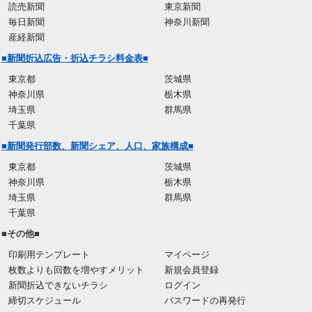
読売新聞
東京新聞
毎日新聞
神奈川新聞
産経新聞
■新聞折込広告・折込チラシ料金表■
東京都
茨城県
神奈川県
栃木県
埼玉県
群馬県
千葉県
■新聞発行部数、新聞シェア、人口、家族構成■
東京都
茨城県
神奈川県
栃木県
埼玉県
群馬県
千葉県
■その他■
印刷用テンプレート
マイページ
枚数よりも回数を増やすメリット
新規会員登録
新聞折込できないチラシ
ログイン
締切スケジュール
パスワードの再発行