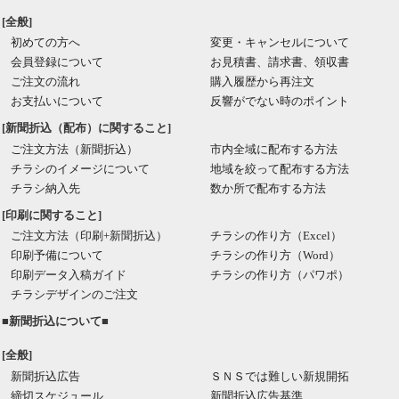
[全般]
初めての方へ
変更・キャンセルについて
会員登録について
お見積書、請求書、領収書
ご注文の流れ
購入履歴から再注文
お支払いについて
反響がでない時のポイント
[新聞折込（配布）に関すること]
ご注文方法（新聞折込）
市内全域に配布する方法
チラシのイメージについて
地域を絞って配布する方法
チラシ納入先
数か所で配布する方法
[印刷に関すること]
ご注文方法（印刷+新聞折込）
チラシの作り方（Excel）
印刷予備について
チラシの作り方（Word）
印刷データ入稿ガイド
チラシの作り方（パワポ）
チラシデザインのご注文
■新聞折込について■
[全般]
新聞折込広告
ＳＮＳでは難しい新規開拓
締切スケジュール
新聞折込広告基準