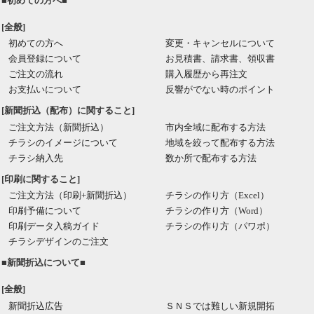
■初めての方へ■
[全般]
初めての方へ
変更・キャンセルについて
会員登録について
お見積書、請求書、領収書
ご注文の流れ
購入履歴から再注文
お支払いについて
反響がでない時のポイント
[新聞折込（配布）に関すること]
ご注文方法（新聞折込）
市内全域に配布する方法
チラシのイメージについて
地域を絞って配布する方法
チラシ納入先
数か所で配布する方法
[印刷に関すること]
ご注文方法（印刷+新聞折込）
チラシの作り方（Excel）
印刷予備について
チラシの作り方（Word）
印刷データ入稿ガイド
チラシの作り方（パワポ）
チラシデザインのご注文
■新聞折込について■
[全般]
新聞折込広告
ＳＮＳでは難しい新規開拓