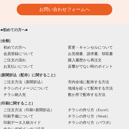
お問い合わせフォームへ
■初めての方へ■
[全般]
初めての方へ
変更・キャンセルについて
会員登録について
お見積書、請求書、領収書
ご注文の流れ
購入履歴から再注文
お支払いについて
反響がでない時のポイント
[新聞折込（配布）に関すること]
ご注文方法（新聞折込）
市内全域に配布する方法
チラシのイメージについて
地域を絞って配布する方法
チラシ納入先
数か所で配布する方法
[印刷に関すること]
ご注文方法（印刷+新聞折込）
チラシの作り方（Excel）
印刷予備について
チラシの作り方（Word）
印刷データ入稿ガイド
チラシの作り方（パワポ）
チラシデザインのご注文