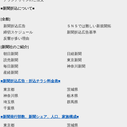
■新聞折込について■
[全般]
新聞折込広告
ＳＮＳでは難しい新規開拓
締切スケジュール
新聞折込広告基準
反響が多い理由
[新聞社のご紹介]
朝日新聞
日経新聞
読売新聞
東京新聞
毎日新聞
神奈川新聞
産経新聞
■新聞折込広告・折込チラシ料金表■
東京都
茨城県
神奈川県
栃木県
埼玉県
群馬県
千葉県
■新聞発行部数、新聞シェア、人口、家族構成■
東京都
茨城県