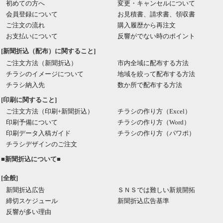
初めての方へ
変更・キャンセルについて
会員登録について
お見積書、請求書、領収書
ご注文の流れ
購入履歴から再注文
お支払いについて
反響がでない時のポイント
[新聞折込（配布）に関すること]
ご注文方法（新聞折込）
市内全域に配布する方法
チラシのイメージについて
地域を絞って配布する方法
チラシ納入先
数か所で配布する方法
[印刷に関すること]
ご注文方法（印刷+新聞折込）
チラシの作り方（Excel）
印刷予備について
チラシの作り方（Word）
印刷データ入稿ガイド
チラシの作り方（パワポ）
チラシデザインのご注文
■新聞折込について■
[全般]
新聞折込広告
ＳＮＳでは難しい新規開拓
締切スケジュール
新聞折込広告基準
反響が多い理由