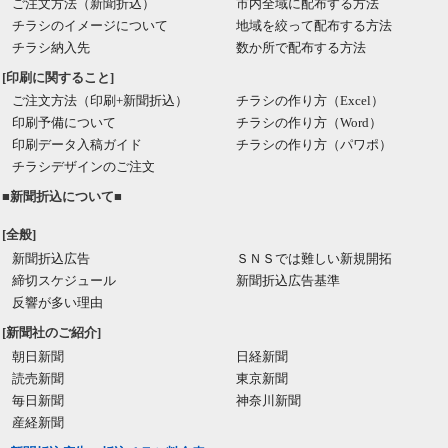
ご注文方法（新聞折込）
市内全域に配布する方法
チラシのイメージについて
地域を絞って配布する方法
チラシ納入先
数か所で配布する方法
[印刷に関すること]
ご注文方法（印刷+新聞折込）
チラシの作り方（Excel）
印刷予備について
チラシの作り方（Word）
印刷データ入稿ガイド
チラシの作り方（パワポ）
チラシデザインのご注文
■新聞折込について■
[全般]
新聞折込広告
ＳＮＳでは難しい新規開拓
締切スケジュール
新聞折込広告基準
反響が多い理由
[新聞社のご紹介]
朝日新聞
日経新聞
読売新聞
東京新聞
毎日新聞
神奈川新聞
産経新聞