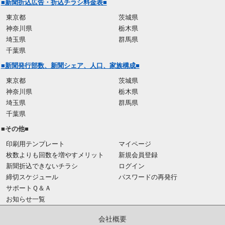
■新聞折込広告・折込チラシ料金表■
東京都
茨城県
神奈川県
栃木県
埼玉県
群馬県
千葉県
■新聞発行部数、新聞シェア、人口、家族構成■
東京都
茨城県
神奈川県
栃木県
埼玉県
群馬県
千葉県
■その他■
印刷用テンプレート
マイページ
枚数よりも回数を増やすメリット
新規会員登録
新聞折込できないチラシ
ログイン
締切スケジュール
パスワードの再発行
サポートＱ＆Ａ
お知らせ一覧
会社概要