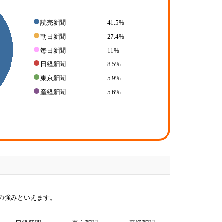
●
読売新聞
41.5%
●
朝日新聞
27.4%
●
毎日新聞
11%
●
日経新聞
8.5%
●
東京新聞
5.9%
●
産経新聞
5.6%
の強みといえます。