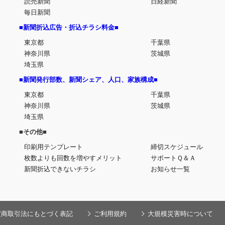
読売新聞
日経新聞
毎日新聞
■新聞折込広告・折込チラシ料金■
東京都
千葉県
神奈川県
茨城県
埼玉県
■新聞発行部数、新聞シェア、人口、家族構成■
東京都
千葉県
神奈川県
茨城県
埼玉県
■その他■
印刷用テンプレート
締切スケジュール
枚数よりも回数を増やすメリット
サポートＱ＆Ａ
新聞折込できないチラシ
お知らせ一覧
定商取引法にもとづく表記
ご利用規約
大規模災害時について