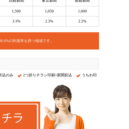
日経新聞
東京新聞
産経新聞
1,500
1,050
1,000
3.3%
2.3%
2.2%
38.6%の到達率を持つ地域です。
折込のみ
2つ折りチラシ印刷+新聞折込
うちわ印