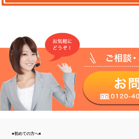
対応！地域密着型で反響がある信頼度の高い新聞折
■初めての方へ■