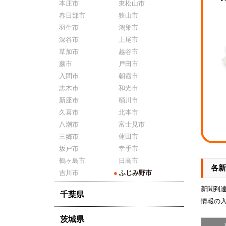
本庄市
東松山市
春日部市
狭山市
羽生市
鴻巣市
深谷市
上尾市
草加市
越谷市
蕨市
戸田市
入間市
朝霞市
志木市
和光市
新座市
桶川市
久喜市
北本市
八潮市
富士見市
三郷市
蓮田市
坂戸市
幸手市
鶴ヶ島市
日高市
各新
吉川市
●
ふじみ野市
新聞到
千葉県
情報の
茨城県