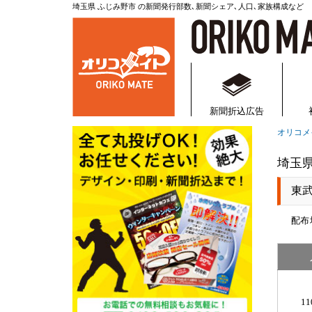
埼玉県 ふじみ野市 の新聞発行部数､新聞シェア､人口､家族構成など
新聞折込・折込チ
新聞折込広告
オリコメ
埼玉
東
配布
11