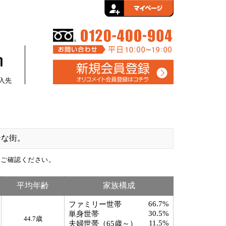
新聞折込通販サイトのオリコメイトにお任せください！
会員ログイン
新規会員登録
入先
ンな街。
をご確認ください。
平均年齢
家族構成
66.7%
ファミリー世帯
30.5%
単身世帯
44.7歳
11.5%
夫婦世帯（65歳～）