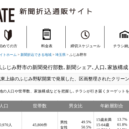
新聞折込なら
ラシの通販サイト【オリコメイト】
初めての方
料金表
締切スケジュール
チラシ納
イトホーム
>
新聞折込できる地域
>
埼玉県
> ふじみ野市
県ふじみ野市の新聞発行部数､新聞シェア､人口､家族構成
武東上線のふじみ野駅開業で発展した、区画整理されたクリー
地の人口や世帯数、家族構成などを把握し､チラシが行き届くターゲット
人口
世帯数
男女比
年齢層割合
13.7%
15歳未満
49.5%
男性
61.8%
0,970人
45,806件
15-64歳
50.5%
女性