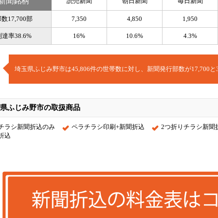
新聞銘柄
読売新聞
朝日新聞
毎日新聞
数17,700部
7,350
4,850
1,950
到達率38.6%
16%
10.6%
4.3%
埼玉県ふじみ野市は45,806件の世帯数に対し、新聞発行部数が17,700と
県ふじみ野市の取扱商品
チラシ新聞折込のみ
ペラチラシ印刷+新聞折込
2つ折りチラシ新聞
折込