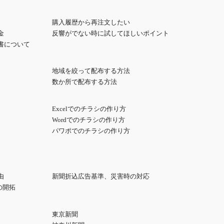
購入履歴から再注文したい
金
反響がでない時に試してほしいポイント
書について
地域を絞って配布する方法
数か所で配布する方法
Excelでのチラシの作り方
Wordでのチラシの作り方
パワポでのチラシの作り方
由
新聞折込広告基準、災害時の対応
の開拓
東京新聞