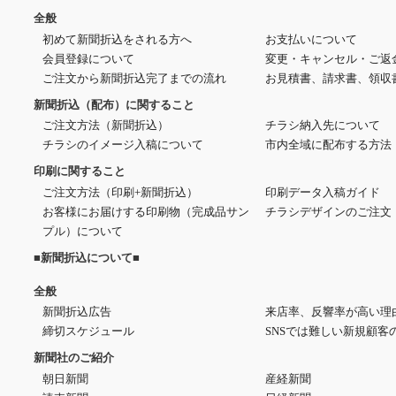
全般
初めて新聞折込をされる方へ
お支払いについて
会員登録について
変更・キャンセル・ご返
】
ご注文から新聞折込完了までの流れ
お見積書、請求書、領収
新聞折込（配布）に関すること
ご注文方法（新聞折込）
チラシ納入先について
チラシのイメージ入稿について
市内全域に配布する方法
印刷に関すること
ご注文方法（印刷+新聞折込）
印刷データ入稿ガイド
お客様にお届けする印刷物（完成品サン
チラシデザインのご注文
プル）について
■新聞折込について■
全般
新聞折込広告
来店率、反響率が高い理
締切スケジュール
SNSでは難しい新規顧客
新聞社のご紹介
朝日新聞
産経新聞