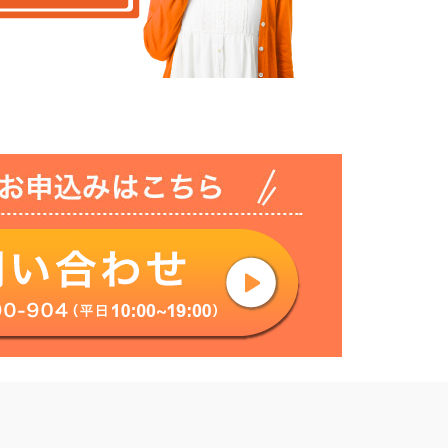
ご相談・
お気軽にどう
込チラシを24時間年中無休で受付！