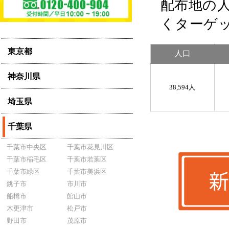
配布地の
くターゲ
東京都
人口
神奈川県
38,594人
埼玉県
千葉県
千葉市中央区
千葉市花見川区
千葉市稲毛区
千葉市若葉区
千葉市緑区
千葉市美浜区
銚子市
市川市
船橋市
館山市
木更津市
松戸市
野田市
茂原市