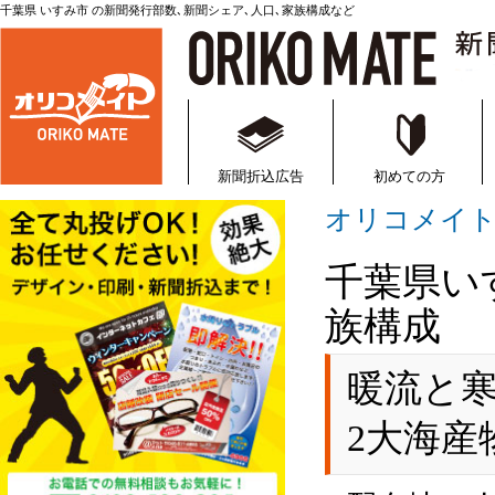
千葉県 いすみ市 の新聞発行部数､新聞シェア､人口､家族構成など
新聞折込・折込チラシの通
新聞折込広告
初めての方
オリコメイ
千葉県い
族構成
暖流と
2大海産