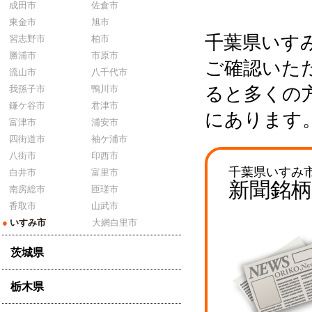
成田市
佐倉市
東金市
旭市
千葉県いす
習志野市
柏市
勝浦市
市原市
ご確認いた
流山市
八千代市
我孫子市
鴨川市
ると多くの
鎌ケ谷市
君津市
にあります
富津市
浦安市
四街道市
袖ケ浦市
八街市
印西市
千葉県いすみ
白井市
富里市
新聞銘
南房総市
匝瑳市
香取市
山武市
●
いすみ市
大網白里市
茨城県
栃木県