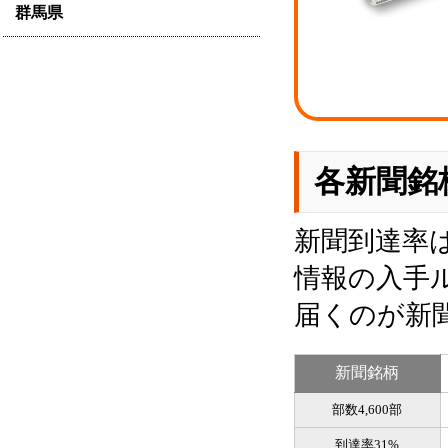
群馬県
各新聞銘
新聞到達率
情報の入手
届くのが新
新聞銘柄
部数4,600部
到達率31%