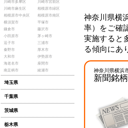
川崎市多摩区
川崎市宮前区
川崎市麻生区
相模原市緑区
相模原市中央区
相模原市南区
神奈川県横
横須賀市
平塚市
率）をご確
鎌倉市
藤沢市
小田原市
茅ヶ崎市
実施すると
逗子市
三浦市
る傾向にあ
秦野市
厚木市
大和市
伊勢原市
海老名市
座間市
神奈川県横浜
南足柄市
綾瀬市
新聞銘
埼玉県
千葉県
茨城県
栃木県