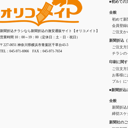
■初めての
全般
初めて新
会員登録
新聞折込チラシなら新聞折込の激安通販サイト【オリコメイト】
ご注文か
営業時間 10：00～19：00（定休日：土・日・祝日）
新聞折込（
〒227-0051 神奈川県横浜市青葉区千草台43-5
ご注文方
TEL：045-971-6966 FAX：045-971-7654
チラシの
印刷に関す
ご注文方
お客様に
プル）に
■新聞折込
全般
新聞折込
締切スケ
新聞社のご