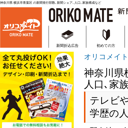
神奈川県 横浜市青葉区 の新聞発行部数､新聞シェア､人口､家族構成など
新聞折込・折込チラシの通
新聞折込広告
初めての方
オリコメイ
神奈川県
人口､家
テレビ
学歴の