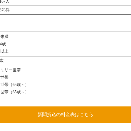
,167人
,376件
性
性
歳未満
64歳
歳以上
7歳
ァミリー世帯
身世帯
世帯（65歳～）
世帯（65歳～）
新聞折込の料金表はこちら