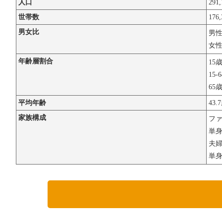
人口
291
世帯数
176
男女比
男
女
年齢層割合
15
15-
65
平均年齢
43.
家族構成
フ
単
夫婦
単身