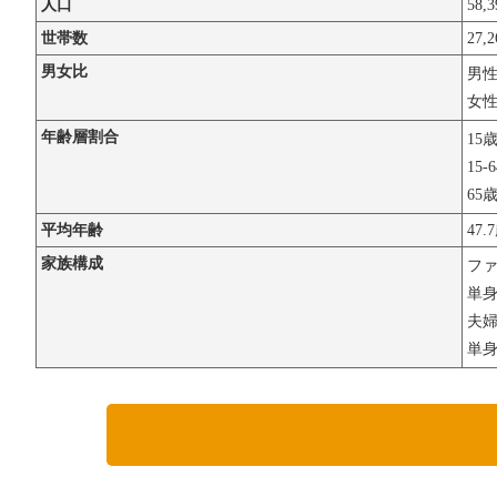
人口
58,
世帯数
27,
男女比
男
女
年齢層割合
15
15-
65
平均年齢
47.
家族構成
フ
単
夫婦
単身