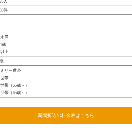
395人
260件
性
性
歳未満
64歳
歳以上
7歳
ァミリー世帯
身世帯
世帯（65歳～）
世帯（65歳～）
新聞折込の料金表はこちら