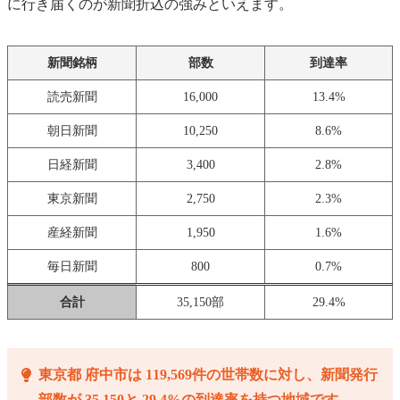
に行き届くのが新聞折込の強みといえます。
新聞銘柄
部数
到達率
読売新聞
16,000
13.4%
朝日新聞
10,250
8.6%
日経新聞
3,400
2.8%
東京新聞
2,750
2.3%
産経新聞
1,950
1.6%
毎日新聞
800
0.7%
合計
35,150部
29.4%
東京都 府中市は 119,569件の世帯数に対し、新聞発行
部数が 35,150と 29.4%の到達率を持つ地域です。