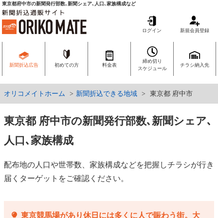
東京都府中市の新聞発行部数､新聞シェア､人口､家族構成など
ログイン
新規会員登録
締め切り
新聞折込広告
初めての方
料金表
チラシ納入先
スケジュール
オリコメイトホーム
新聞折込できる地域
東京都 府中市
東京都 府中市の新聞発行部数､新聞シェア､
人口､家族構成
配布地の人口や世帯数、家族構成などを把握しチラシが行き
届くターゲットをご確認ください。
東京競馬場があり休日には多くに人で賑わう街。大