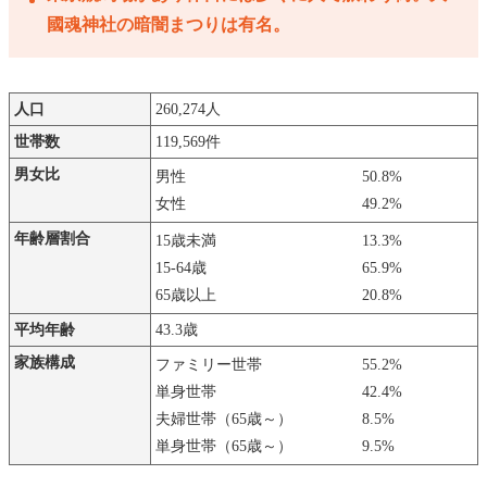
國魂神社の暗闇まつりは有名。
人口
260,274人
世帯数
119,569件
男女比
男性
50.8%
女性
49.2%
年齢層割合
15歳未満
13.3%
15-64歳
65.9%
65歳以上
20.8%
平均年齢
43.3歳
家族構成
ファミリー世帯
55.2%
単身世帯
42.4%
夫婦世帯（65歳～）
8.5%
単身世帯（65歳～）
9.5%