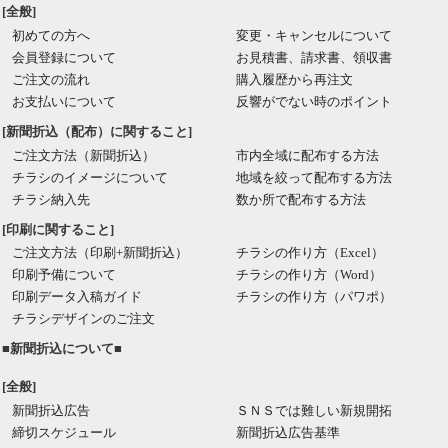
[全般]
初めての方へ
変更・キャンセルについて
会員登録について
お見積書、請求書、領収書
ご注文の流れ
購入履歴から再注文
お支払いについて
反響がでない時のポイント
[新聞折込（配布）に関すること]
ご注文方法（新聞折込）
市内全域に配布する方法
チラシのイメージについて
地域を絞って配布する方法
チラシ納入先
数か所で配布する方法
[印刷に関すること]
ご注文方法（印刷+新聞折込）
チラシの作り方（Excel）
印刷予備について
チラシの作り方（Word）
印刷データ入稿ガイド
チラシの作り方（パワポ）
チラシデザインのご注文
■新聞折込について■
[全般]
新聞折込広告
ＳＮＳでは難しい新規開拓
締切スケジュール
新聞折込広告基準