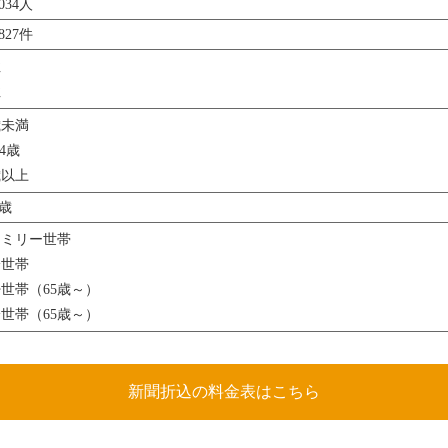
,034人
,827件
性
性
歳未満
64歳
歳以上
9歳
ァミリー世帯
身世帯
世帯（65歳～）
世帯（65歳～）
新聞折込の料金表はこちら