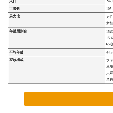
人口
247
世帯数
105
男女比
男
女
年齢層割合
15
15-
65
平均年齢
44.
家族構成
フ
単
夫婦
単身