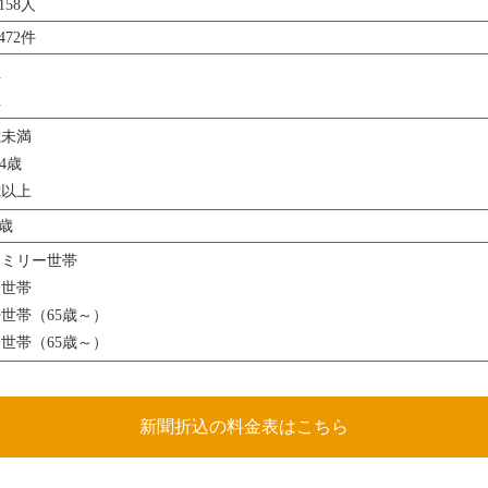
,158人
,472件
性
性
歳未満
64歳
歳以上
4歳
ァミリー世帯
身世帯
世帯（65歳～）
世帯（65歳～）
新聞折込の料金表はこちら