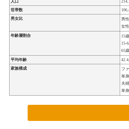
人口
214
世帯数
106
男女比
男
女
年齢層割合
15
15-
65
平均年齢
42.
家族構成
フ
単
夫婦
単身