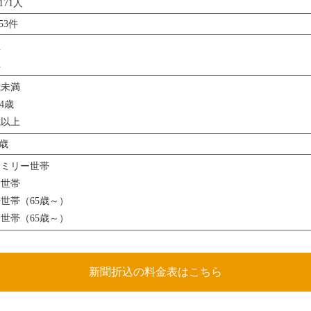
,171人
853件
性
性
歳未満
64歳
歳以上
2歳
ァミリー世帯
身世帯
世帯（65歳～）
世帯（65歳～）
新聞折込の料金表はこちら