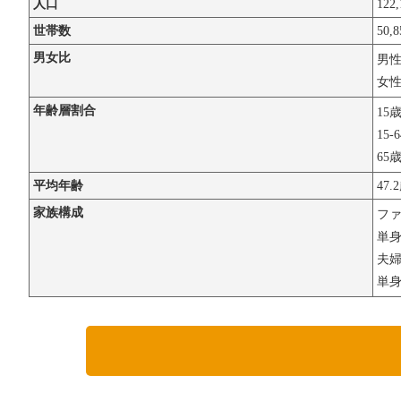
人口
122
世帯数
50,
男女比
男
女
年齢層割合
15
15-
65
平均年齢
47.
家族構成
フ
単
夫婦
単身