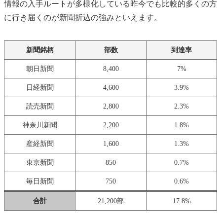
情報の入手ルートが多様化している昨今でも比較的多くの方
に行き届くのが新聞折込の強みといえます。
新聞銘柄
部数
到達率
朝日新聞
8,400
7%
日経新聞
4,600
3.9%
読売新聞
2,800
2.3%
神奈川新聞
2,200
1.8%
産経新聞
1,600
1.3%
東京新聞
850
0.7%
毎日新聞
750
0.6%
合計
21,200部
17.8%