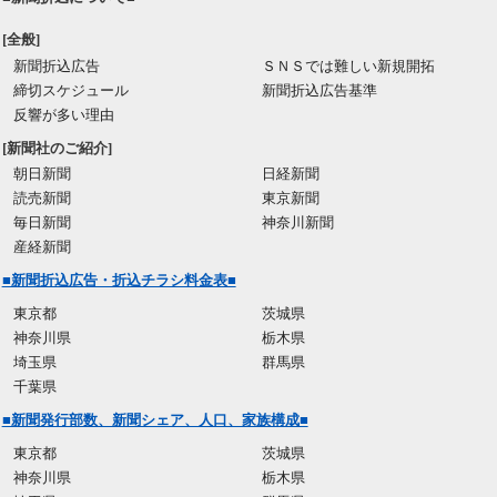
[全般]
新聞折込広告
ＳＮＳでは難しい新規開拓
締切スケジュール
新聞折込広告基準
反響が多い理由
[新聞社のご紹介]
朝日新聞
日経新聞
読売新聞
東京新聞
毎日新聞
神奈川新聞
産経新聞
■新聞折込広告・折込チラシ料金表■
東京都
茨城県
神奈川県
栃木県
埼玉県
群馬県
千葉県
■新聞発行部数、新聞シェア、人口、家族構成■
東京都
茨城県
神奈川県
栃木県