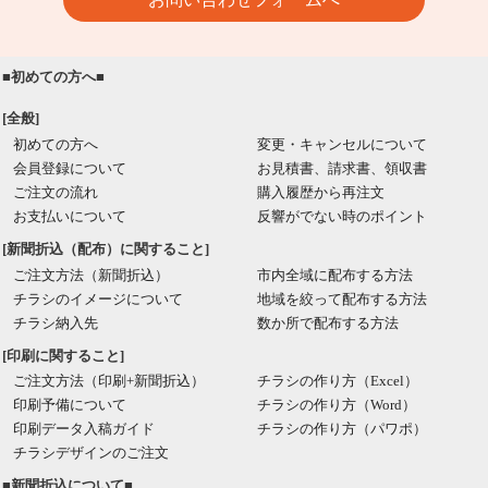
■初めての方へ■
[全般]
初めての方へ
変更・キャンセルについて
会員登録について
お見積書、請求書、領収書
ご注文の流れ
購入履歴から再注文
お支払いについて
反響がでない時のポイント
[新聞折込（配布）に関すること]
ご注文方法（新聞折込）
市内全域に配布する方法
チラシのイメージについて
地域を絞って配布する方法
チラシ納入先
数か所で配布する方法
[印刷に関すること]
ご注文方法（印刷+新聞折込）
チラシの作り方（Excel）
印刷予備について
チラシの作り方（Word）
印刷データ入稿ガイド
チラシの作り方（パワポ）
チラシデザインのご注文
■新聞折込について■