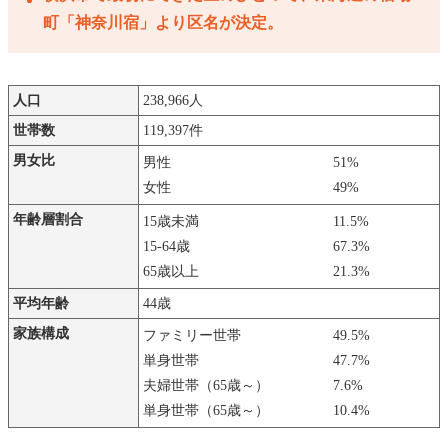
町「神奈川宿」より区名が決定。
人口
238,966人
世帯数
119,397件
男女比
男性
51%
女性
49%
年齢層割合
15歳未満
11.5%
15-64歳
67.3%
65歳以上
21.3%
平均年齢
44歳
家族構成
ファミリー世帯
49.5%
単身世帯
47.7%
夫婦世帯（65歳～）
7.6%
単身世帯（65歳～）
10.4%