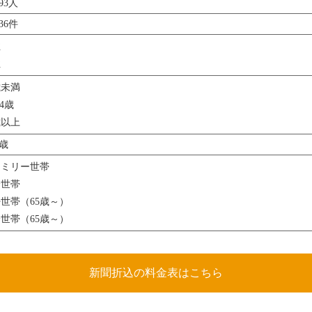
293人
036件
性
性
歳未満
64歳
歳以上
2歳
ァミリー世帯
身世帯
世帯（65歳～）
世帯（65歳～）
新聞折込の料金表はこちら