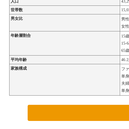
人口
43,
世帯数
15,
男女比
男
女
年齢層割合
15
15-
65
平均年齢
46.
家族構成
フ
単
夫婦
単身