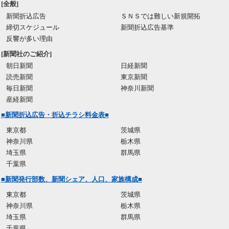
[全般]
新聞折込広告
ＳＮＳでは難しい新規開拓
締切スケジュール
新聞折込広告基準
反響が多い理由
[新聞社のご紹介]
朝日新聞
日経新聞
読売新聞
東京新聞
毎日新聞
神奈川新聞
産経新聞
■新聞折込広告・折込チラシ料金表■
東京都
茨城県
神奈川県
栃木県
埼玉県
群馬県
千葉県
■新聞発行部数、新聞シェア、人口、家族構成■
東京都
茨城県
神奈川県
栃木県
埼玉県
群馬県
千葉県