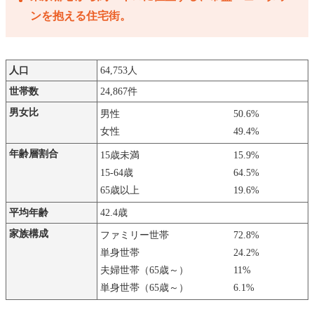
ンを抱える住宅街。
人口
64,753人
世帯数
24,867件
男女比
男性
50.6%
女性
49.4%
年齢層割合
15歳未満
15.9%
15-64歳
64.5%
65歳以上
19.6%
平均年齢
42.4歳
家族構成
ファミリー世帯
72.8%
単身世帯
24.2%
夫婦世帯（65歳～）
11%
単身世帯（65歳～）
6.1%