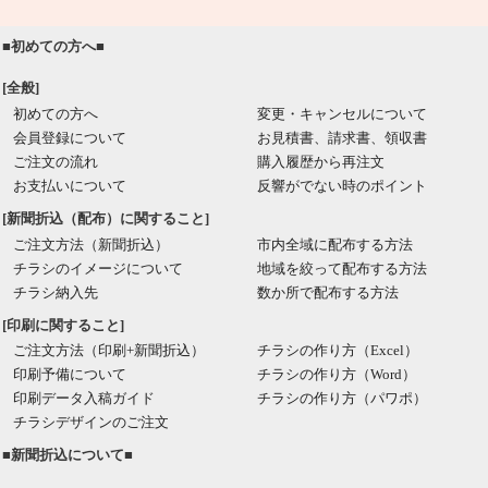
■初めての方へ■
[全般]
初めての方へ
変更・キャンセルについて
会員登録について
お見積書、請求書、領収書
ご注文の流れ
購入履歴から再注文
お支払いについて
反響がでない時のポイント
[新聞折込（配布）に関すること]
ご注文方法（新聞折込）
市内全域に配布する方法
チラシのイメージについて
地域を絞って配布する方法
チラシ納入先
数か所で配布する方法
[印刷に関すること]
ご注文方法（印刷+新聞折込）
チラシの作り方（Excel）
印刷予備について
チラシの作り方（Word）
印刷データ入稿ガイド
チラシの作り方（パワポ）
チラシデザインのご注文
■新聞折込について■