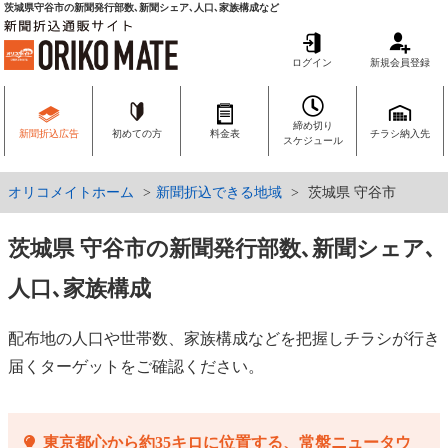
茨城県守谷市の新聞発行部数､新聞シェア､人口､家族構成など
ログイン
新規会員登録
締め切り
新聞折込広告
初めての方
料金表
チラシ納入先
スケジュール
オリコメイトホーム
新聞折込できる地域
茨城県 守谷市
茨城県 守谷市の新聞発行部数､新聞シェア､
人口､家族構成
配布地の人口や世帯数、家族構成などを把握しチラシが行き
届くターゲットをご確認ください。
東京都心から約35キロに位置する、常盤ニュータウ