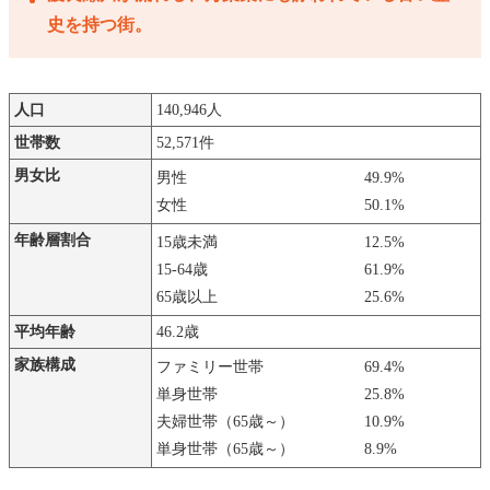
史を持つ街。
人口
140,946人
世帯数
52,571件
男女比
男性
49.9%
女性
50.1%
年齢層割合
15歳未満
12.5%
15-64歳
61.9%
65歳以上
25.6%
平均年齢
46.2歳
家族構成
ファミリー世帯
69.4%
単身世帯
25.8%
夫婦世帯（65歳～）
10.9%
単身世帯（65歳～）
8.9%