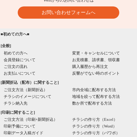
Webからのお問い合わせは
お問い合わせフォームへ
■初めての方へ■
[全般]
初めての方へ
変更・キャンセルについて
会員登録について
お見積書、請求書、領収書
ご注文の流れ
購入履歴から再注文
お支払いについて
反響がでない時のポイント
[新聞折込（配布）に関すること]
ご注文方法（新聞折込）
市内全域に配布する方法
チラシのイメージについて
地域を絞って配布する方法
チラシ納入先
数か所で配布する方法
[印刷に関すること]
ご注文方法（印刷+新聞折込）
チラシの作り方（Excel）
印刷予備について
チラシの作り方（Word）
印刷データ入稿ガイド
チラシの作り方（パワポ）