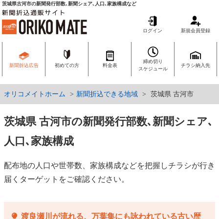
茨城県古河市の新聞発行部数､新聞シェア､人口､家族構成など
ログイン
新規会員登録
締め切り
新聞折込広告
初めての方
料金表
チラシ納入先
スケジュール
オリコメイトホーム
新聞折込できる地域
茨城県 古河市
茨城県 古河市の新聞発行部数､新聞シェア､
人口､家族構成
配布地の人口や世帯数、家族構成などを把握しチラシが行き
届くターゲットをご確認ください。
渡良瀬川が流れる、万葉集にも詠われている古い歴