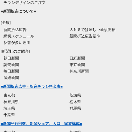
チラシデザインのご注文
■新聞折込について■
[全般]
新聞折込広告
ＳＮＳでは難しい新規開拓
締切スケジュール
新聞折込広告基準
反響が多い理由
[新聞社のご紹介]
朝日新聞
日経新聞
読売新聞
東京新聞
毎日新聞
神奈川新聞
産経新聞
■新聞折込広告・折込チラシ料金表■
東京都
茨城県
神奈川県
栃木県
埼玉県
群馬県
千葉県
■新聞発行部数、新聞シェア、人口、家族構成■