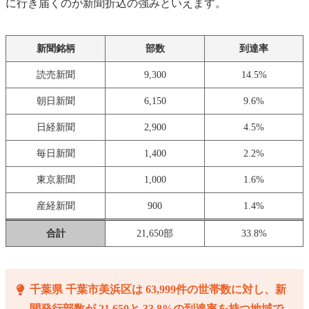
に行き届くのが新聞折込の強みといえます。
新聞銘柄
部数
到達率
読売新聞
9,300
14.5%
朝日新聞
6,150
9.6%
日経新聞
2,900
4.5%
毎日新聞
1,400
2.2%
東京新聞
1,000
1.6%
産経新聞
900
1.4%
合計
21,650部
33.8%
千葉県 千葉市美浜区は 63,999件の世帯数に対し、新
聞発行部数が 21,650と 33.8%の到達率を持つ地域で