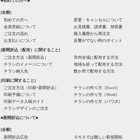
■初めての方へ■
[全般]
初めての方へ
変更・キャンセルについて
会員登録について
お見積書、請求書、領収書
ご注文の流れ
購入履歴から再注文
お支払いについて
反響がでない時のポイント
[新聞折込（配布）に関すること]
ご注文方法（新聞折込）
市内全域に配布する方法
チラシのイメージについて
地域を絞って配布する方法
チラシ納入先
数か所で配布する方法
[印刷に関すること]
ご注文方法（印刷+新聞折込）
チラシの作り方（Excel）
印刷予備について
チラシの作り方（Word）
印刷データ入稿ガイド
チラシの作り方（パワポ）
チラシデザインのご注文
■新聞折込について■
[全般]
新聞折込広告
ＳＮＳでは難しい新規開拓