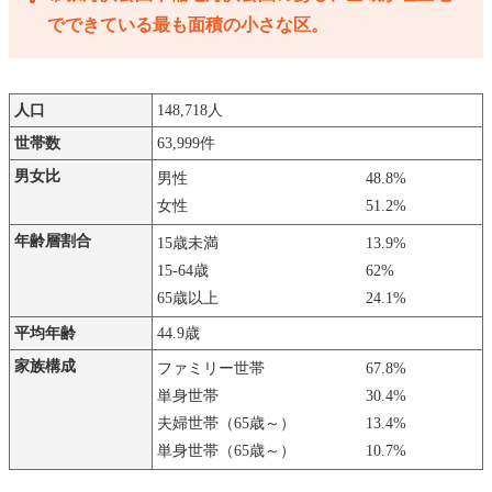
でできている最も面積の小さな区。
人口
148,718人
世帯数
63,999件
男女比
男性
48.8%
女性
51.2%
年齢層割合
15歳未満
13.9%
15-64歳
62%
65歳以上
24.1%
平均年齢
44.9歳
家族構成
ファミリー世帯
67.8%
単身世帯
30.4%
夫婦世帯（65歳～）
13.4%
単身世帯（65歳～）
10.7%