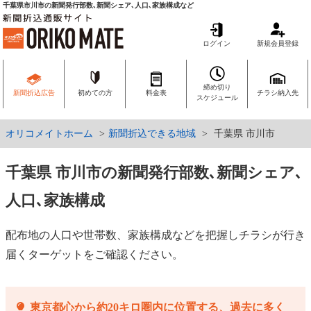
千葉県市川市の新聞発行部数､新聞シェア､人口､家族構成など
ログイン
新規会員登録
締め切り
新聞折込広告
初めての方
料金表
チラシ納入先
スケジュール
オリコメイトホーム
新聞折込できる地域
千葉県 市川市
千葉県 市川市の新聞発行部数､新聞シェア､
人口､家族構成
配布地の人口や世帯数、家族構成などを把握しチラシが行き
届くターゲットをご確認ください。
東京都心から約20キロ圏内に位置する、過去に多く