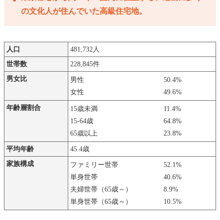
の文化人が住んでいた高級住宅地。
人口
481,732人
世帯数
228,845件
男女比
男性
50.4%
女性
49.6%
年齢層割合
15歳未満
11.4%
15-64歳
64.8%
65歳以上
23.8%
平均年齢
45.4歳
家族構成
ファミリー世帯
52.1%
単身世帯
40.6%
夫婦世帯（65歳～）
8.9%
単身世帯（65歳～）
10.5%