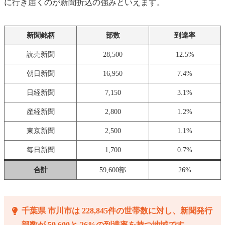
に行き届くのが新聞折込の強みといえます。
新聞銘柄
部数
到達率
読売新聞
28,500
12.5%
朝日新聞
16,950
7.4%
日経新聞
7,150
3.1%
産経新聞
2,800
1.2%
東京新聞
2,500
1.1%
毎日新聞
1,700
0.7%
合計
59,600部
26%
千葉県 市川市は 228,845件の世帯数に対し、新聞発行
部数が 59,600と 26%の到達率を持つ地域です。