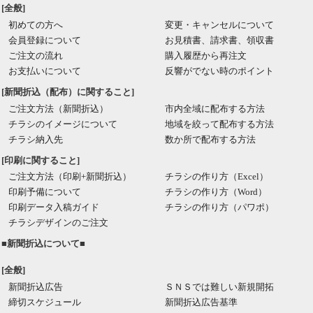
[全般]
初めての方へ
変更・キャンセルについて
会員登録について
お見積書、請求書、領収書
ご注文の流れ
購入履歴から再注文
お支払いについて
反響がでない時のポイント
[新聞折込（配布）に関すること]
ご注文方法（新聞折込）
市内全域に配布する方法
チラシのイメージについて
地域を絞って配布する方法
チラシ納入先
数か所で配布する方法
[印刷に関すること]
ご注文方法（印刷+新聞折込）
チラシの作り方（Excel）
印刷予備について
チラシの作り方（Word）
印刷データ入稿ガイド
チラシの作り方（パワポ）
チラシデザインのご注文
■新聞折込について■
[全般]
新聞折込広告
ＳＮＳでは難しい新規開拓
締切スケジュール
新聞折込広告基準