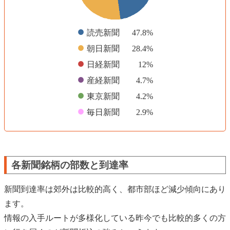
●
読売新聞
47.8%
●
朝日新聞
28.4%
●
日経新聞
12%
●
産経新聞
4.7%
●
東京新聞
4.2%
●
毎日新聞
2.9%
各新聞銘柄の部数と到達率
新聞到達率は郊外は比較的高く、都市部ほど減少傾向にあり
ます。
情報の入手ルートが多様化している昨今でも比較的多くの方